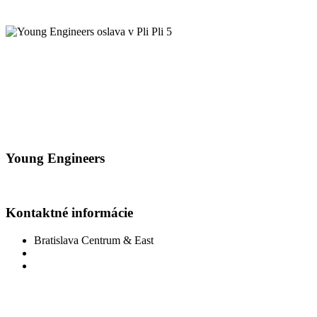
REZERVOVAŤ OSLAVU
STIAHNUŤ POZVÁNKU NA OSLAVU
© Copyright 2026 e Square Young Engineers Franchising Ltd.
Všetky práva vyhradené. LEGO® je registrovaná ochranná známka
spoločností, ktoré nesponzorujú ani neautorizujú tieto programy ani
túto webovú stránku.
Young Engineers
Facebook
Youtube
Kontaktné informácie
Bratislava Centrum & East
futureengineers@youngengineers.sk
+421 950 446 110
© Copyright 2026 e Square Young Engineers Franchising Ltd.