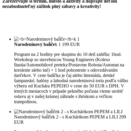
Zarezervujte si termín, miesto a aktivity a doprajte deťom
nezabudnuteľný zážitok plný zábavy a kreativity!
Oslava v
Pli PLi - Rovinka
Narodeninový baĺíče
k 1
199 EUR
Program na 2 hodiny pre skupinu do 10 detí zahŕňa: 1hod.
Workshop so stavebnicou Young Engineers (Koleso
štastia/Automobilové preteky/Postavme Robota/Automat na
kreslenie alebo iné) + 1 hod pohostenie s odovzdávaním
darčekov. V cene balíčka je čaj alebo limonáda, detské
šampanské, balóny a lahodná narodeninová torta podľa vášho
výberu od Kuchára PEPEHO v cene do 50 EUR s DPH. V
letných mesiacoch v prípade pekného počasia vieme urobiť
oslavu aj v našej krásnej záhrade s ihriskom a veľkou
trampolínou.
Narodeninový baĺíček 2 - s Kuchárikom PEPEM a LILI
299
EUR