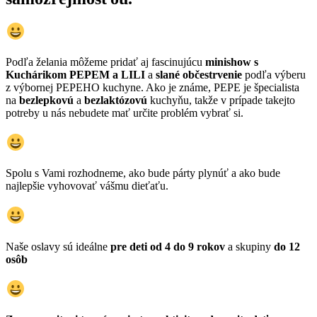
Podľa želania môžeme pridať aj fascinujúcu
minishow s
Kuchárikom PEPEM a LILI
a
slané občestrvenie
podľa výberu
z výbornej PEPEHO kuchyne. Ako je známe, PEPE je špecialista
na
bezlepkovú
a
bezlaktózovú
kuchyňu, takže v prípade takejto
potreby u nás nebudete mať určite problém vybrať si.
Spolu s Vami rozhodneme, ako bude párty plynúť a ako bude
najlepšie vyhovovať vášmu dieťaťu.
Naše oslavy sú ideálne
pre deti od 4 do 9 rokov
a skupiny
do 12
osôb