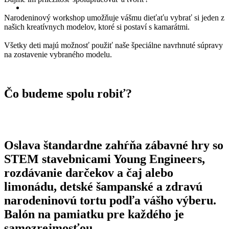
NÁŠ BLOG
Narodeninový workshop umožňuje vášmu dieťaťu vybrať si jeden z
našich kreatívnych modelov, ktoré si postaví s kamarátmi.
Všetky deti majú možnosť použiť naše špeciálne navrhnuté súpravy
na zostavenie vybraného modelu.
Čo budeme spolu robiť?
Oslava štandardne zahŕňa
zábavné hry so
STEM stavebnicami
Young Engineers
,
rozdávanie darčekov
a
čaj alebo
limonádu, detské šampanské
a
zdravú
narodeninovú
tortu podľa vášho výberu.
Balón na pamiatku
pre každého je
samozrejmosťou.